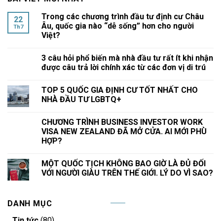
Trong các chương trình đầu tư định cư Châu
22
Âu, quốc gia nào “dễ sống” hơn cho người
Th7
Việt?
3 câu hỏi phổ biến mà nhà đầu tư rất ít khi nhận
được câu trả lời chính xác từ các đơn vị di trú
TOP 5 QUỐC GIA ĐỊNH CƯ TỐT NHẤT CHO
NHÀ ĐẦU TƯ LGBTQ+
CHƯƠNG TRÌNH BUSINESS INVESTOR WORK
VISA NEW ZEALAND ĐÃ MỞ CỬA. AI MỚI PHÙ
HỢP?
MỘT QUỐC TỊCH KHÔNG BAO GIỜ LÀ ĐỦ ĐỐI
VỚI NGƯỜI GIÀU TRÊN THẾ GIỚI. LÝ DO VÌ SAO?
DANH MỤC
Tin tức
(80)