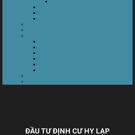
Định Cư Canada Diện Tay Nghề Ontario
Định Cư Canada Diện Express Entry
Định Cư Canada Diện AIP
Định Cư Canada Diện Start Up Visa (SUV)
Định Cư Úc
Đầu tư Quốc Tịch
Đầu Tư Nhập Tịch Quốc Đảo Nauru
Đầu Tư Nhập Tịch Saint Lucia
Đầu Tư Nhập Tịch St. Kitts and Nevis
Đầu Tư Nhập Tịch Grenada
Đầu Tư Nhập Tịch Antigua and Barbuda
Đầu Tư Nhập Tịch Dominica
Tin tức
Liên hệ
ĐẦU TƯ ĐỊNH CƯ HY LẠP