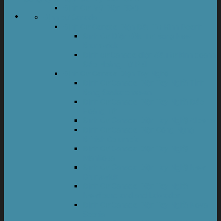
Định Cư Mỹ Diện EB-3
Định cư Canada
Định Cư Canada Diện Đầu Tư Kinh Doanh
Định Cư Diện Đầu Tư Bang New
Brunswick
Định cư Canada diện đầu tư kinh doanh
Đảo Hoàng Tử PEI
Định Cư Canada Diện Tay Nghề
Định Cư Canada Diện Tay Nghề Tỉnh
Bang Saskatchewan
Định Cư Canada Diện Tay Nghề Đảo
Hoàng Tử
Định Cư Canada Diện Tay Nghề Alberta
Định Cư Canada Diện Công Nghệ
British Columbia
Định Cư Canada Diện Tay Nghề
Manitoba
Định Cư Canada Diện Tay Nghề New
Brunswick
Định Cư Canada Diện Tay Nghề
Newfoundland and Labrador
Định Cư Canada Diện Tay Nghề Nova
Scotia