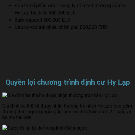
Đầu tư cổ phần vào 1 công ty đầu tư bất động sản tại
Hy Lạp tối thiểu 500,000 EUR
Bank deposit 500,000 EUR
Đầu tư vào trái phiếu chính phủ 800,000 EUR
Quyền lợi chương trình định cư Hy Lạp
Gia đình ba thế hệ được nhận thường trú nhân Hy Lạp bao gồm
đương đơn, người phối ngẫu, con cái độc thân dưới 21 tuổi, và
ba mẹ hai bên.