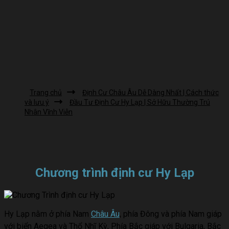
Trang chủ
Định Cư Châu Âu Dễ Dàng Nhất | Cách thức
và lưu ý
Đầu Tư Định Cư Hy Lạp | Sở Hữu Thường Trú
Nhân Vĩnh Viễn
Chương trình định cư Hy Lạp
Hy Lạp nằm ở phía Nam
Châu Âu
, phía Đông và phía Nam giáp
với biển Aegea và Thổ Nhĩ Kỳ, Phía Bắc giáp với Bulgaria, Bắc