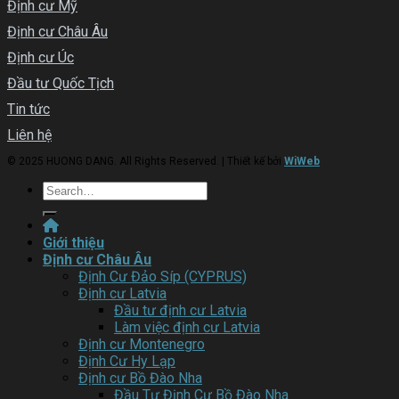
Định cư Mỹ
Định cư Châu Âu
Định cư Úc
Đầu tư Quốc Tịch
Tin tức
Liên hệ
© 2025 HUONG DANG. All Rights Reserved. | Thiết kế bởi
WiWeb
Giới thiệu
Định cư Châu Âu
Định Cư Đảo Síp (CYPRUS)
Định cư Latvia
Đầu tư định cư Latvia
Làm việc định cư Latvia
Định cư Montenegro
Định Cư Hy Lạp
Định cư Bồ Đào Nha
Đầu Tư Định Cư Bồ Đào Nha