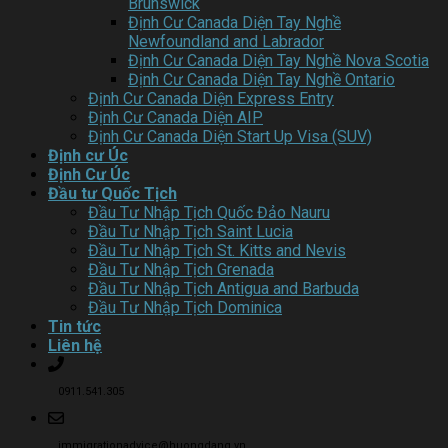
Brunswick
Định Cư Canada Diện Tay Nghề
Newfoundland and Labrador
Định Cư Canada Diện Tay Nghề Nova Scotia
Định Cư Canada Diện Tay Nghề Ontario
Định Cư Canada Diện Express Entry
Định Cư Canada Diện AIP
Định Cư Canada Diện Start Up Visa (SUV)
Định cư Úc
Định Cư Úc
Đầu tư Quốc Tịch
Đầu Tư Nhập Tịch Quốc Đảo Nauru
Đầu Tư Nhập Tịch Saint Lucia
Đầu Tư Nhập Tịch St. Kitts and Nevis
Đầu Tư Nhập Tịch Grenada
Đầu Tư Nhập Tịch Antigua and Barbuda
Đầu Tư Nhập Tịch Dominica
Tin tức
Liên hệ
0911.541.305
immigrationadvice@huongdang.vn