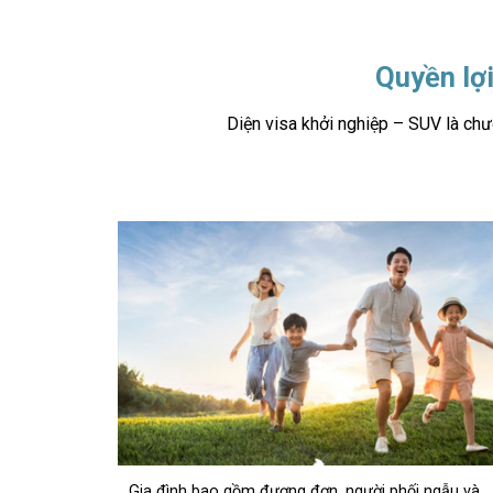
Quyền lợi
Diện visa khởi nghiệp – SUV là chư
Gia đình bao gồm đương đơn, người phối ngẫu và