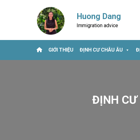
Skip
to
Huong Dang
content
Immigration advice
GIỚI THIỆU
ĐỊNH CƯ CHÂU ÂU
Đ
ĐỊNH CƯ