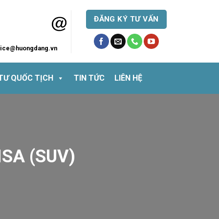
ĐĂNG KÝ TƯ VẤN
vice@huongdang.vn
TƯ QUỐC TỊCH
TIN TỨC
LIÊN HỆ
SA (SUV)