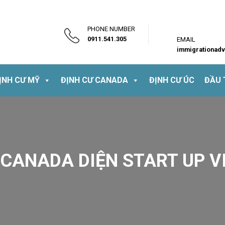
PHONE NUMBER
0911.541.305
EMAIL
immigrationad
ỊNH CƯ MỸ
ĐỊNH CƯ CANADA
ĐỊNH CƯ ÚC
ĐẦU 
 CANADA DIỆN START UP VI