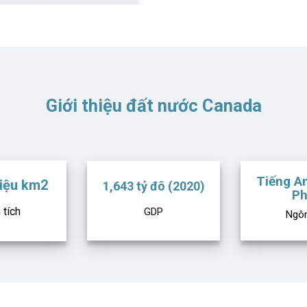
Giới thiệu đất nước Canada
Tiếng An
riệu km2
1,643 tỷ đô (2020)
Ph
 tích
GDP
Ngôn