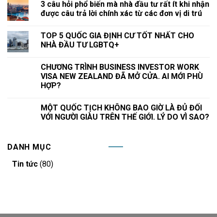
3 câu hỏi phổ biến mà nhà đầu tư rất ít khi nhận
được câu trả lời chính xác từ các đơn vị di trú
TOP 5 QUỐC GIA ĐỊNH CƯ TỐT NHẤT CHO
NHÀ ĐẦU TƯ LGBTQ+
CHƯƠNG TRÌNH BUSINESS INVESTOR WORK
VISA NEW ZEALAND ĐÃ MỞ CỬA. AI MỚI PHÙ
HỢP?
MỘT QUỐC TỊCH KHÔNG BAO GIỜ LÀ ĐỦ ĐỐI
VỚI NGƯỜI GIÀU TRÊN THẾ GIỚI. LÝ DO VÌ SAO?
DANH MỤC
Tin tức
(80)