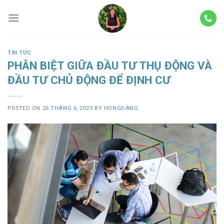
Skip
to
content
TIN TỨC
PHÂN BIỆT GIỮA ĐẦU TƯ THỤ ĐỘNG VÀ
ĐẦU TƯ CHỦ ĐỘNG ĐỂ ĐỊNH CƯ
POSTED ON
26 THÁNG 6, 2023
BY
HONGDANG