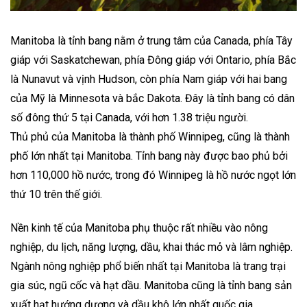
Manitoba là tỉnh bang nằm ở trung tâm của Canada, phía Tây
giáp với Saskatchewan, phía Đông giáp với Ontario, phía Bắc
là Nunavut và vịnh Hudson, còn phía Nam giáp với hai bang
của Mỹ là Minnesota và bắc Dakota. Đây là tỉnh bang có dân
số đông thứ 5 tại Canada, với hơn 1.38 triệu người.
Thủ phủ của Manitoba là thành phố Winnipeg, cũng là thành
phố lớn nhất tại Manitoba. Tỉnh bang này được bao phủ bởi
hơn 110,000 hồ nước, trong đó Winnipeg là hồ nước ngọt lớn
thứ 10 trên thế giới.
Nền kinh tế của Manitoba phụ thuộc rất nhiều vào nông
nghiệp, du lịch, năng lượng, dầu, khai thác mỏ và lâm nghiệp.
Ngành nông nghiệp phổ biến nhất tại Manitoba là trang trại
gia súc, ngũ cốc và hạt dầu. Manitoba cũng là tỉnh bang sản
xuất hạt hướng dương và dầu khô lớn nhất quốc gia.