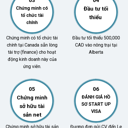
03
04
Chứng minh có
Đầu tư tối
tổ chức tài
thiểu
chính
Chứng minh có tổ chức tài
Đầu tư tối thiểu 500,000
chính tại Canada sẵn lòng
CAD vào nông trại tại
tài trợ (finance) cho hoạt
Alberta
động kinh doanh này của
ứng viên.
05
06
Chứng minh
ĐÁNH GIÁ HỒ
SƠ START UP
sở hữu tài
VISA
sản net
Chứng minh sở hữu tài sản
Đương đơn gửi CV đến Le